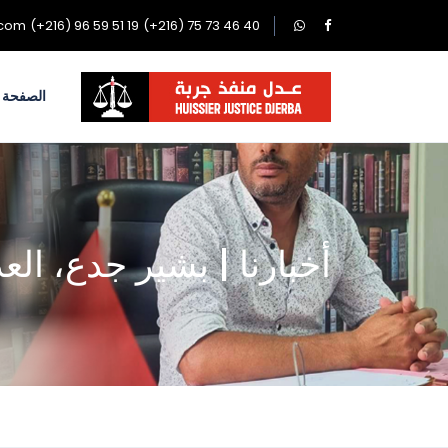
.com
(+216) 96 59 51 19
(+216) 75 73 46 40
الصفحة ا
أخبارنا | بشير جدع، ال