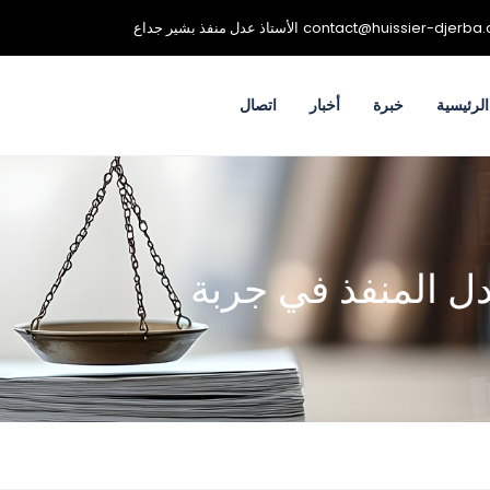
contact@huissier-djerba
الأستاذ عدل منفذ بشير جداع
لرئيسية
خبرة
أخبار
اتصال
عدل المنفذ في جربة