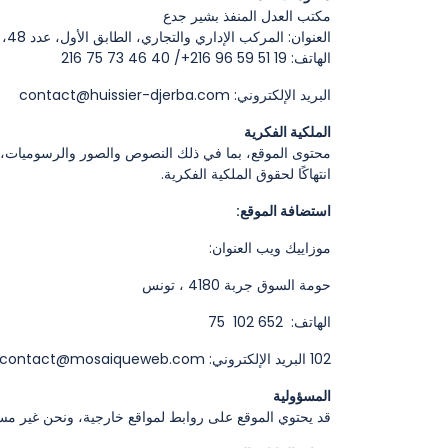
مكتب العدل المنفذ بشير جدع
العنوان: المركب الإداري والتجاري، الطابق الأول، عدد 48، ميدون، جربة
الهاتف: 19 51 59 96 216+/ 40 46 73 75 216
البريد الإلكتروني:
contact@huissier-djerba.com
الملكية الفكرية
محتوى الموقع، بما في ذلك النصوص والصور والرسوميات، هو
انتهاكًا لحقوق الملكية الفكرية.
استضافة الموقع:
موزاييك ويب العنوان:
حومة السوق جربة 4180 ، تونس
الهاتف: 652 102 75
102 البريد الإلكتروني: contact@mosaiqueweb.com
المسؤولية
قد يحتوي الموقع على روابط لمواقع خارجية، ونحن غير مس