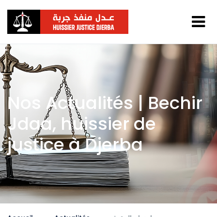
Nos Actualités | Bechir
Jdaa, huissier de
justice à Djerba